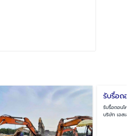
รับรื้อถอน
รับรื้อถอนโครงสร้าง โกดัง อาคาร -
บริษัท เอสเอสพี พรีซิชั่น ทูลลิ่ง จำกัด
(SSP)