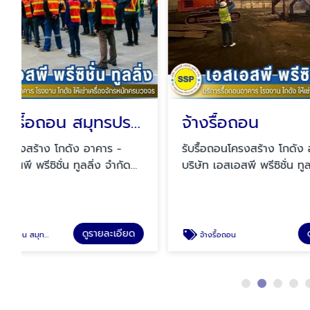
อน สมุทรปราการ
จ้างรื้อถอน
ผู้รั
รับรื้อถอนโครงสร้าง โกดัง อาคาร -
รับรื้อ
บริษัท เอสเอสพี พรีซิชั่น ทูลลิ่ง จำกัด
บริษัท เ
(SSP)
หรือ SS
ดูรายละเอียด
จ้างรื้อถอน
ผู้รับเ